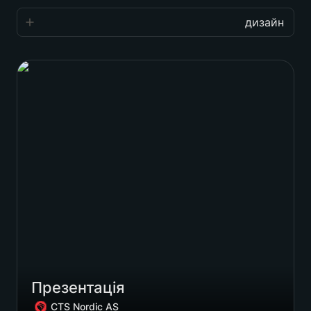
дизайн
дизайн
Презентація
сайти
айдентика
упаковка
смм
Notions
інше
Презентація
CTS Nordic AS