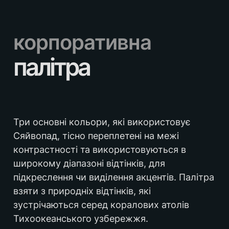
Команда Dentype викорситовує 
спеціальну модель AI для оцінки якості 
корпоративна 
логотипу та монограми за методикою 
відомого графічного дизайнера Пола 
палітра
Ренда. 
За його тестом графічний символ 
оцінювався в 7 категоріях. Для кожного 
кроку, крім останнього, оцінки даються 
за шкалою від 1 до 10. Для останнього 
Три основні кольори, які використовує 
кроку, простоти, оцінки виставляються 
Сяйвопад, тісно переплетені на межі 
від 1 до 15. 
контрастності та використовуються в 
широкому діапазоні відтінків, для 
Це математично врівноважує, те що в 
підкреслення чи виділення акцентів. Палітра 
логотипі є найбільш важливим. 
взяти з природніх відтінків, які 
Показник 75 є ідеальним, а все, що 
зустрічаються серед коралових атолів 
нижче 60 – відкидається.
Тихоокеанського узбережжя.