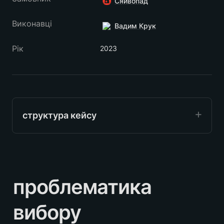
Сяйвопад
Виконавці
Вадим Крук
Рік
2023
структура кейсу
проблематика вибору
процес розробки
проблематика 
челендж проекту
рішення
вибору
естимація проекту