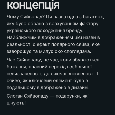
концепція 
Чому Сяйвопад? Ця назва одна з багатьох, 
яку було обрано з врахуванням фактору 
українського походження бренду. 
Найближчим відображенням цієї назви в 
реальності є ефект полярного сяйва, яке 
заворожує та милує око споглядача.
Час Сяйвопаду, це час, коли збуваються 
бажання, плавний перехід від більшої 
невизначеності, до сяючої впевненості. І 
сяйво, як ключовий елемент було в 
подальшому відображено в дизайні.
Слоган Сяйвопаду — подарунки, які 
цінують!