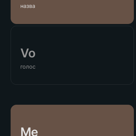
назва
Vo
голос
Me