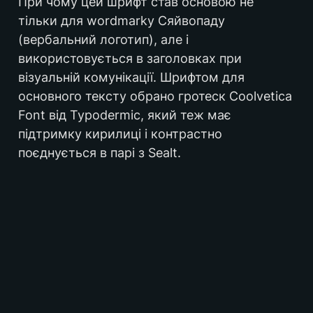
При чому цей шрифт став основою не 
тільки для wordmarkу Сяйвопаду 
(вербальний логотип), але і 
використовується в заголовках при 
візуальній комунікації. Шрифтом для 
основного тексту обрано гротеск Coolvetica 
Font від Typodermic, який теж має 
підтримку кирилиці і контрастно 
поєднується в парі з Sealt.