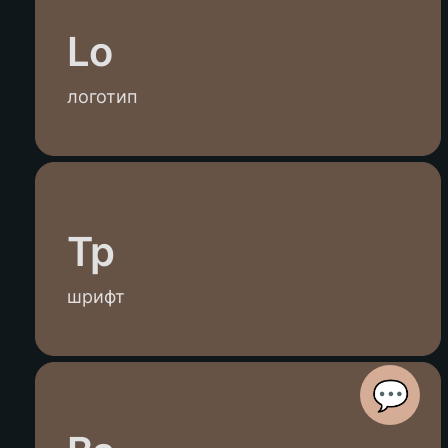
Lo
логотип
Tp
шрифт
💬