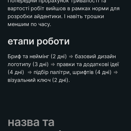
Попередній прорахунок тривалості та 
вартості робіт вийшов в рамках норми для 
розробки айдентики. І навіть трошки 
меншим по часу.
етапи роботи
Бриф та неймінг (2 дні) 
⇒
 базовий дизайн 
логотипу (3 дні) 
⇒
 правки та додаткові ідеї 
(4 дні)  
⇒
 підбір палітри, шрифтів (4 дні) 
⇒
візуальний ключ (2 дні).
назва та