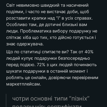
Світ невимовно швидкий та насичений 
етапи роботи
подіями, і часто не вистачає доби, щоб 
назва та
розставити крапки над “і” в усіх справах. 
концепція
Особливо там, де дотичні близькі вам 
вибір гарнітури
люди. Проблематика вибору подарунку не 
шрифтів
спіткає хіба що тих, хто дійсно готується і 
монограма та
знає одержувача.
логотип
Що по статитиці спитаєте ви? Так от 40% 
людей купує подарунки безпосередньо 
корпоративна 
перед подією. 72% з цих людей починають 
палітра
шукати подарунки в останній момент і 
скільки може коштувати така робота?
роблять це онлайн, довіряючи перевіреним 
висновок
маркетплейсам.
особливі
ПОДЯКИ
чотри основні типи “пізніх” 
схожі роботи
подарунків: сертифікати 