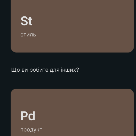
St
стиль
Що ви робите для інших?
Pd
продукт