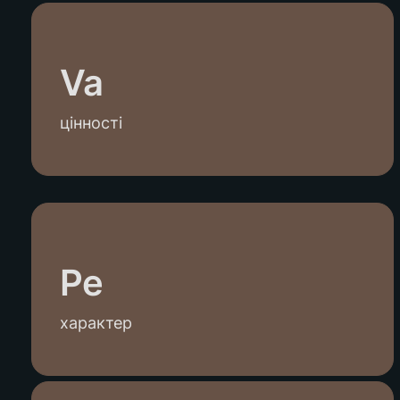
Va
цінності
Pe
характер