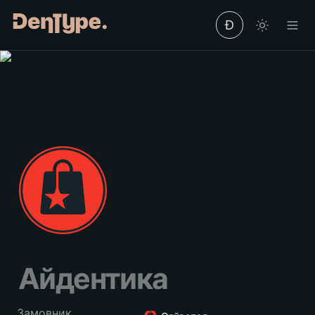
Ð
Айдентика 
Замовник