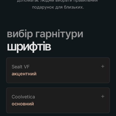
допомагає людям вибрати правильний 
подарунок для близьких.
вибір гарнітури
шрифтів 
Sealt VF
акцентний
Coolvetica
основний