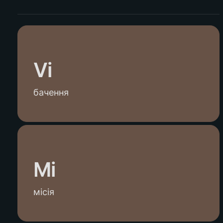
Vi
бачення
Mi
місія