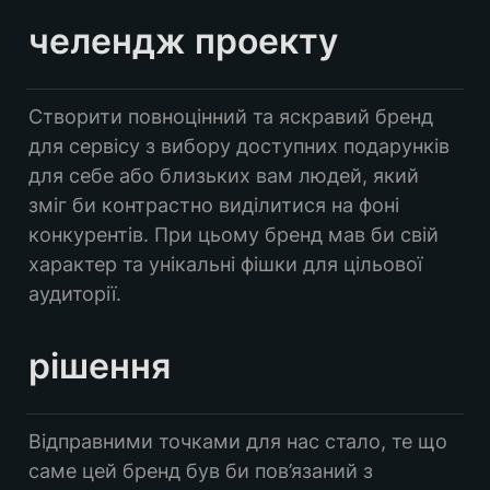
розробка логотипу та монограми
челендж проекту
підбірка та ліцензування шрифтів
розробка палітри бренду
Створити повноцінний та яскравий бренд 
візуальний ключ для бренду
для сервісу з вибору доступних подарунків 
для себе або близьких вам людей, який 
зміг би контрастно виділитися на фоні 
конкурентів. При цьому бренд мав би свій 
характер та унікальні фішки для цільової 
аудиторії.
рішення
Відправними точками для нас стало, те що 
саме цей бренд був би пов’язаний з 