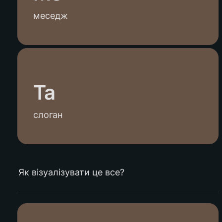
меседж
Ta
слоган
Як візуалізувати це все?