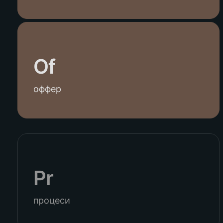
Of
оффер
Pr
процеси