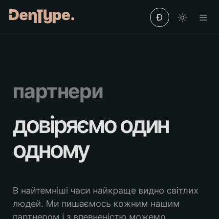
Ð
партнери
довіряємо один 
одному
В найтемніші часи найкраще видно світлих 
людей. Ми пишаємось кожним нашим 
партнером і з впевненістю можемо 