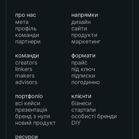
про нас
напрямки
мета
дизайн
профіль
сайти
команди
продукти
партнери
маркетинг
команди
формати
creators
прайс
linkers
під ключ
makers
підписки
advisors
погодинно
портфоліо
клієнти
всі кейси
бізнеси
презентація
стартапи
бренд з нуля
особисті бренди
новий продукт
DIY
ресурси