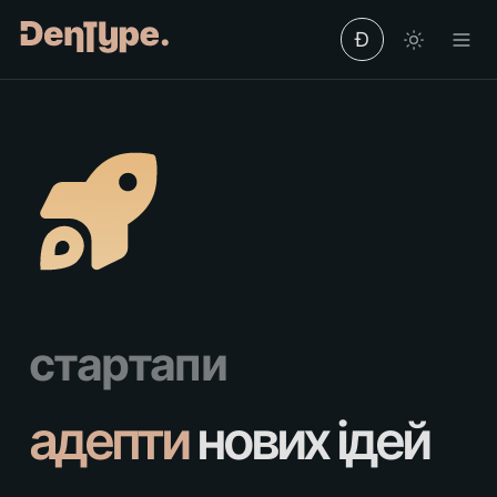
Ð
стартапи
адепти
 нових ідей 