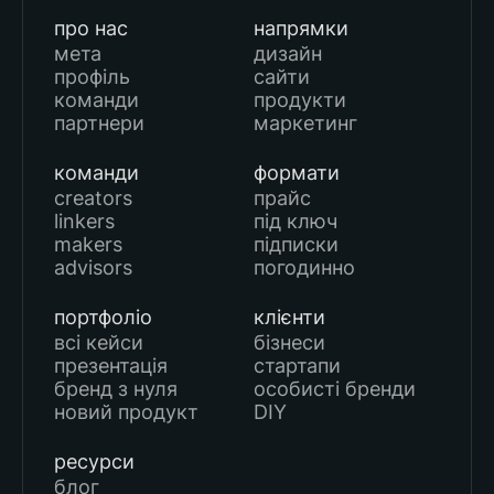
про нас
напрямки
мета
дизайн
профіль
сайти
команди
продукти
партнери
маркетинг
команди
формати
creators
прайс
linkers
під ключ
makers
підписки
advisors
погодинно
портфоліо
клієнти
всі кейси
бізнеси
презентація
стартапи
бренд з нуля
особисті бренди
новий продукт
DIY
ресурси
блог