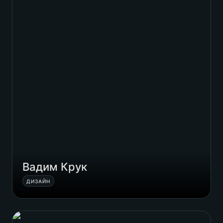
Вадим Крук
ДИЗАЙН
Євгеній Кутік