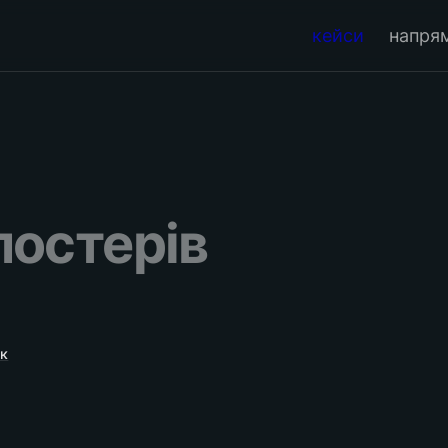
кейси
напря
остерів 
ук