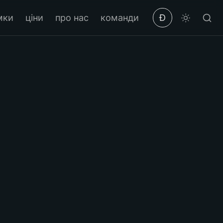
мки
ціни
про нас
команди
Ð