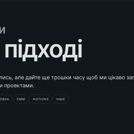
и
 підході
лись, але дайте ще трошки часу щоб ми цікаво за
и проектами.
КОВКА
СММ
NOTIONS
ІНШЕ