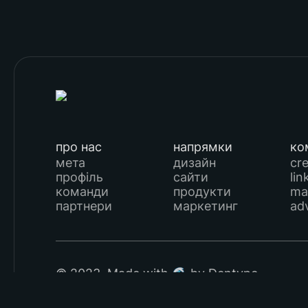
про нас
напрямки
ко
мета
дизайн
cr
профіль
сайти
lin
команди
продукти
ma
партнери
маркетинг
ad
© 2023. Made with 🌊 by Dentype