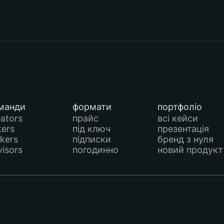
манди
формати
портфоліо
eators
прайс
всі кейси
kers
під ключ
презентація
kers
підписки
бренд з нуля
visors
погодинно
новий продукт