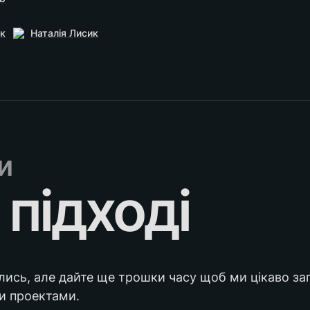
ук
Наталія Лисик
и
 підході
лись, але дайте ще трошки часу щоб ми цікаво за
и проектами.