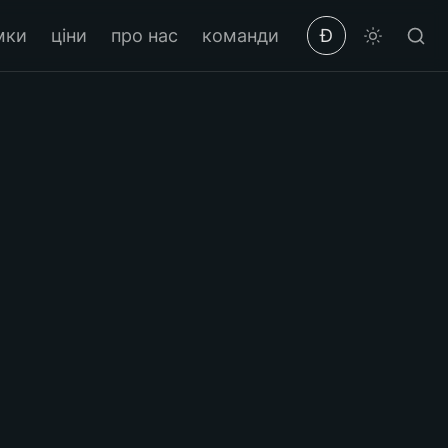
мки
ціни
про нас
команди
Ð