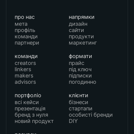
про нас
напрямки
мета
дизайн
профіль
сайти
команди
продукти
партнери
маркетинг
команди
формати
creators
прайс
linkers
під ключ
makers
підписки
advisors
погодинно
портфоліо
клієнти
всі кейси
бізнеси
презентація
стартапи
бренд з нуля
особисті бренди
новий продукт
DIY