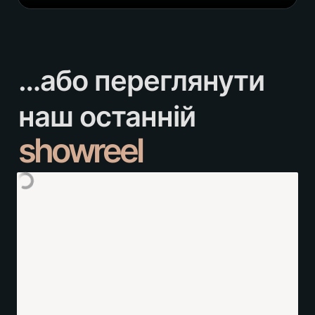
…або переглянути 
showreel