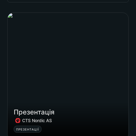
дизайн
Презентація
сайти
айдентика
упаковка
смм
Notions
інше
Презентація
CTS Nordic AS
ПРЕЗЕНТАЦІЇ