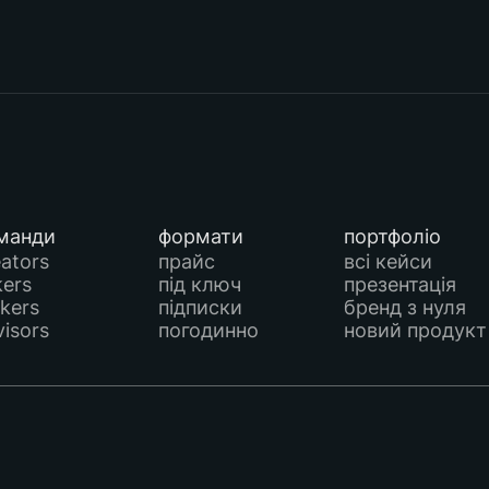
манди
формати
портфоліо
eators
прайс
всі кейси
kers
під ключ
презентація
kers
підписки
бренд з нуля
visors
погодинно
новий продукт