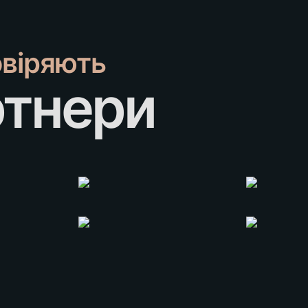
овіряють
ртнери