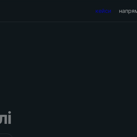
кейси
напря
лі