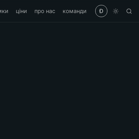
мки
ціни
про нас
команди
Ð