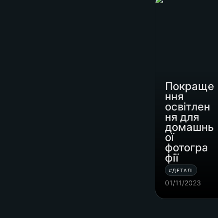
Покращення
освітлення дл
домашньої
фотографії
Покраще
ння 
освітлен
ня для 
домашнь
ої 
фотогра
фії
#ДЕТАЛІ
01/11/2023