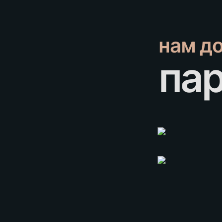
нам д
па