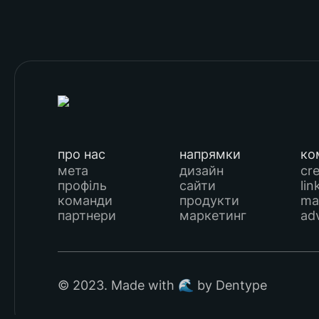
про нас
напрямки
ко
мета
дизайн
cr
профіль
сайти
lin
команди
продукти
ma
партнери
маркетинг
ad
© 2023. Made with 🌊 by Dentype