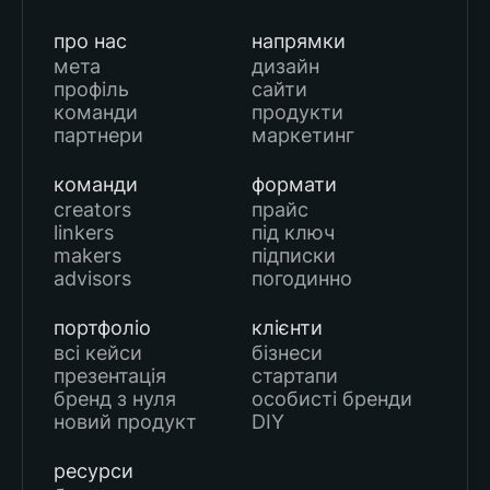
про нас
напрямки
мета
дизайн
профіль
сайти
команди
продукти
партнери
маркетинг
команди
формати
creators
прайс
linkers
під ключ
makers
підписки
advisors
погодинно
портфоліо
клієнти
всі кейси
бізнеси
презентація
стартапи
бренд з нуля
особисті бренди
новий продукт
DIY
ресурси