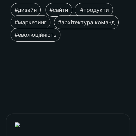
#дизайн
#сайти
 #продукти
#маркетинг
#архітектура команд
#еволюційність