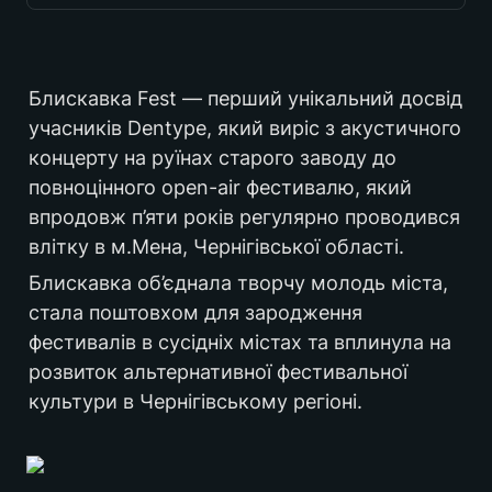
Україна
Блискавка Fest — перший унікальний досвід 
учасників Dentype, який виріс з акустичного 
концерту на руїнах старого заводу до 
2008-2012
повноцінного open-air фестивалю, який 
впродовж п’яти років регулярно проводився 
влітку в м.Мена, Чернігівської області. 
мистецька
Блискавка об’єднала творчу молодь міста, 
стала поштовхом для зародження 
фестивалів в сусідніх містах та вплинула на 
фестивальна
розвиток альтернативної фестивальної 
культури в Чернігівському регіоні.    