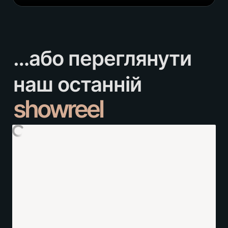
…або переглянути 
showreel