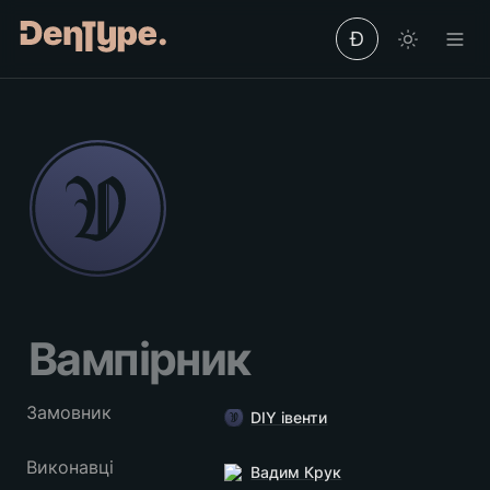
Ð
Вампірник
Замовник
DIY івенти
Виконавці
Вадим Крук