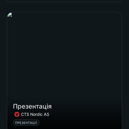
дизайн
Презентація
сайти
айдентика
упаковка
смм
Notions
інше
Презентація
CTS Nordic AS
ПРЕЗЕНТАЦІЇ