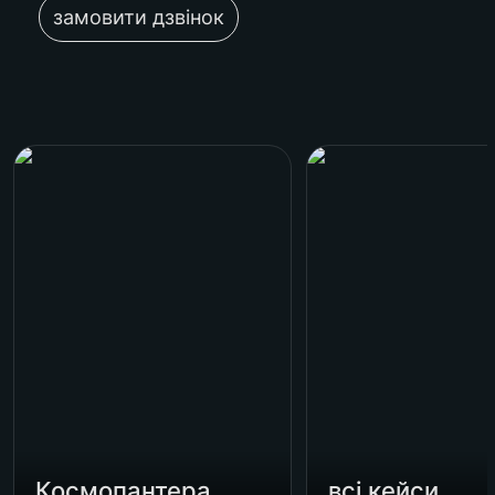
замовити дзвінок
Космопантера
всі кейси
Космопантера
всі кейси