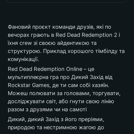
Україна
Фановий проєкт команди друзів, які по 
вечорах грають в Red Dead Redemption 2 і 
їхня crew зі своєю айдентикою та 
2023
структурою. Приклад хорошого тімбілду та 
комунікації.
Red Dead Redemption Online – це 
DIY
мультиплеєрна гра про Дикий Захід від 
Rockstar Games, де ти сам собі хазяїн. 
Можеш полювати за головами, торгувати, 
геймінг
досліджувати світ, або гнути свою лінію 
разом з друзями чи на самоті
Дикий, дикий Захід з його преріями, 
природою та нестримною жагою до 