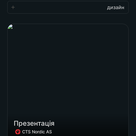
дизайн
дизайн
Презентація
сайти
айдентика
упаковка
смм
Notions
інше
Презентація
CTS Nordic AS