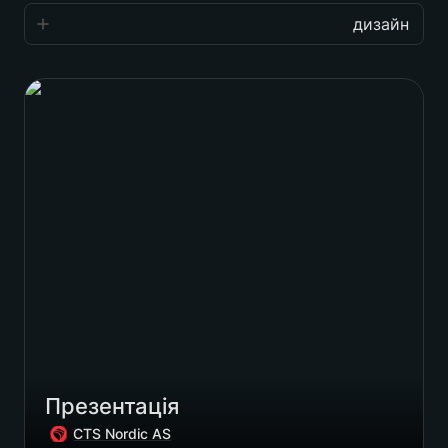
дизайн
дизайн
Презентація
сайти
айдентика
упаковка
смм
Notions
інше
Презентація
CTS Nordic AS