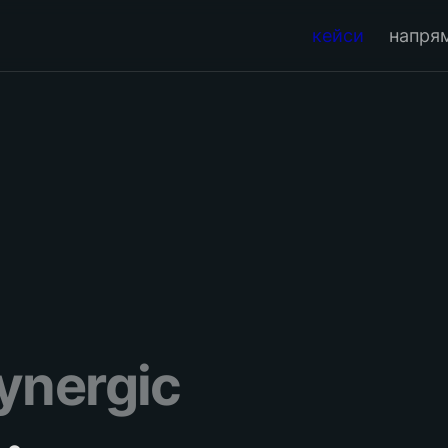
кейси
напря
ynergic