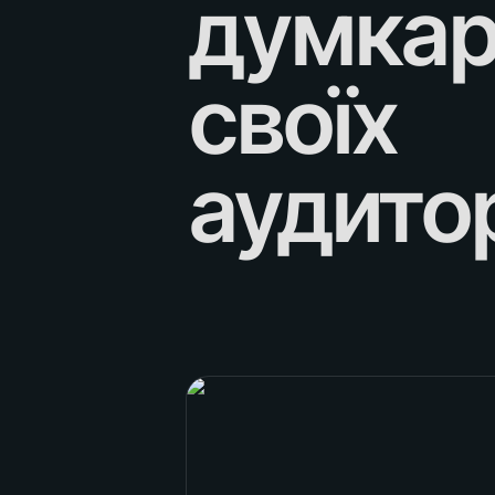
думкарі
своїх 
аудито
Наталія Лисик