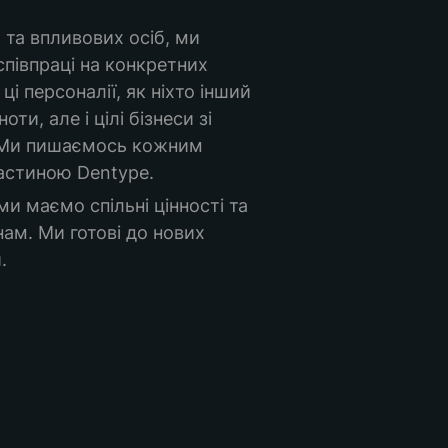
та впливових осіб, ми 
півпраці на конкретних 
і персоналії, як ніхто інший 
ти, але і цілі бізнеси зі 
 Ми пишаємось кожним 
астиною Dentype. 
и маємо спільні цінності та 
ам. Ми готові до нових 
.