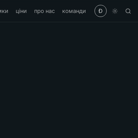
мки
ціни
про нас
команди
Ð