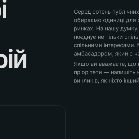
 
Серед сотень публічних 
обираємо одиниці для с
ринках. На нашу думку, ц
поєднує не тільки спільно
спільними інтересами.
рій
амбасадором, який є ч
Якщо ви вважаєте, що м
пріорітети — напишіть н
викликів, як ніхто інший