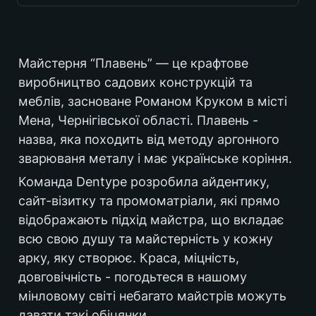
Україна
Майстерня “Плавень” — це крафтове 
виробництво садових конструкцій та 
меблів, засноване Романом Круком в місті 
2024
Мена, Чернігівської області. Плавень - 
назва, яка походить від методу аргонного 
зварюваня металу і має українське коріння. 
B2С
Команда Dentype розробила айдентику, 
сайт-візитку та промоматріали, які прямо 
відображають підхід майстра, що вкладає 
садові конструкції
всю свою душу та майстерність у кожну 
арку, яку створює. Краса, міцність, 
довговічність - погодьтеся в нашому 
мінловому світі небагато майстрів можуть 
давати такі обіцянки.