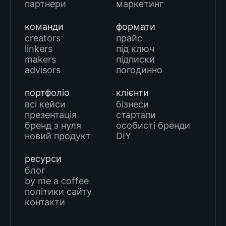
партнери
маркетинг
команди
формати
creators
прайс
linkers
під ключ
makers
підписки
advisors
погодинно
портфоліо
клієнти
всі кейси
бізнеси
презентація
стартапи
бренд з нуля
особисті бренди
новий продукт
DIY
ресурси
блог
by me a coffee
політики сайту
контакти