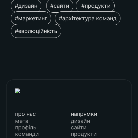
#дизайн
#сайти
 #продукти
#маркетинг
#архітектура команд
#еволюційність
про нас
напрямки
мета
дизайн
профіль
сайти
команди
продукти