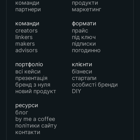
команди
продукти
партнери
маркетинг
команди
формати
creators
прайс
linkers
під ключ
makers
підписки
advisors
погодинно
портфоліо
клієнти
всі кейси
бізнеси
презентація
стартапи
бренд з нуля
особисті бренди
новий продукт
DIY
ресурси
блог
by me a coffee
політики сайту
контакти