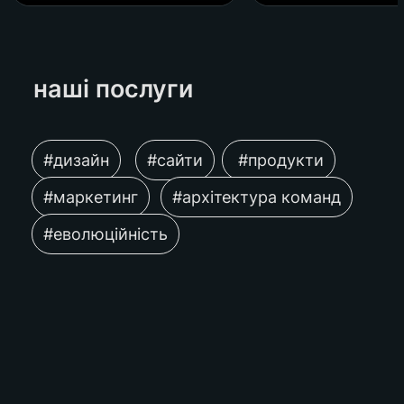
наші послуги 
#дизайн
#сайти
 #продукти
#маркетинг
#архітектура команд
#еволюційність