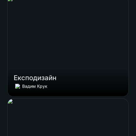
Експодизайн
Вадим Крук
Продуктовий лендінг