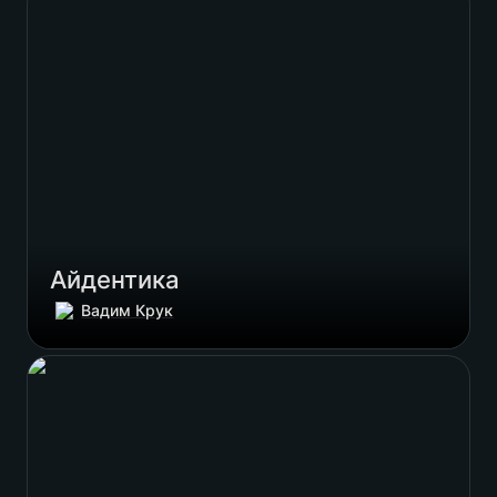
Айдентика
Вадим Крук
Друкований каталог