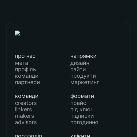
про нас
напрямки
мета
дизайн
профіль
сайти
команди
продукти
партнери
маркетинг
команди
формати
creators
прайс
linkers
під ключ
makers
підписки
advisors
погодинно
портфоліо
клієнти