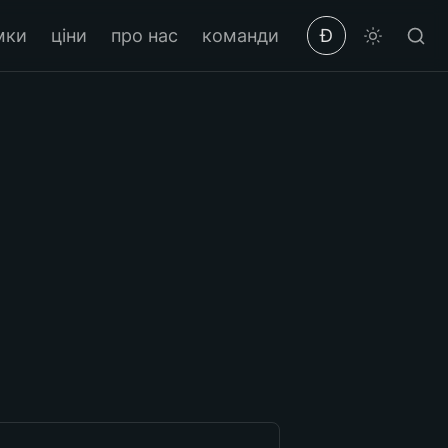
мки
ціни
про нас
команди
Ð