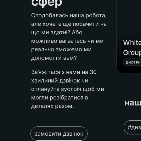
сфер
Сподобалась наша робота, 
але хочете ще побачити на 
що ми здатні? Або 
можливо вагаєтесь чи ми 
White
реально зможемо ми 
Grou
допомогти вам?
ДИСТРИ
Зв’яжіться з нами на 30 
хвилиний дзвінок чи 
сплануйте зустріч щоб ми 
могли розібратися в 
наш
деталях разом.
#диз
замовити дзвінок