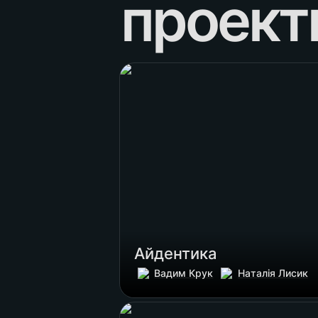
проект
Айдентика
Айдентика
Вадим Крук
Наталія Лисик
Сайт