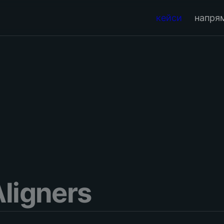
кейси
напря
Aligners