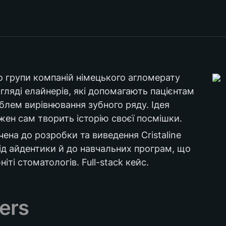
022
B2С / B2B
естетичн
 групи компаній німецького агломерату 
гляді елайнерів, які допомагають пацієнтам 
блем вирівнювання зубного ряду. Ідея 
жен сам творить історію своєї посмішки. 
на до розробки та виведення Cristaline 
від айдентики й до навчальних програм, що 
ті стоматологів. Full-stack кейс.
ners