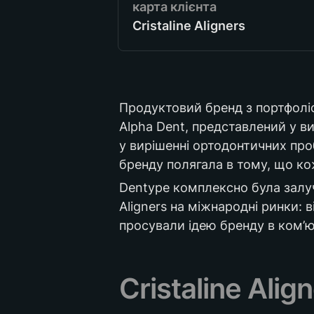
Cristaline Aligners
Німечинна
2021-2
Продуктовий бренд з портфоліо
Alpha Dent, представлений у ви
у вирішенні ортодонтичних про
бренду полягала в тому, що ко
Dentype комплексно була залуче
Aligners на міжнародні ринки: 
просували ідею бренду в ком’юні
Cristaline Alig