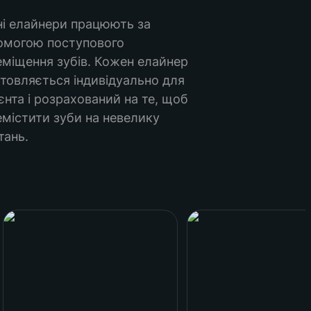
і елайнери працюють за 
омогою поступового 
міщення зубів. Кожен елайнер 
товляється індивідуально для 
єнта і розрахований на те, щоб 
містити зуби на невелику 
тань. 
Praktika Lab
Ortholime