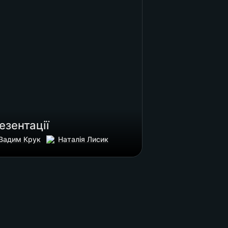
езентації 
Вадим Крук
Наталія Лисик