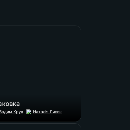
вка
аковка 
Вадим Крук
Наталія Лисик
нтації