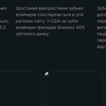
них 
Зростання використання зубних 
Зубн
елайнерів спостерігається в усіх 
доп
ся, 
регіонах світу. У США на зубні 
пере
,5 
елайнери припадає близько 40% 
виго
світового ринку. 
паці
пере
відс
ntal Group
Great Aligners