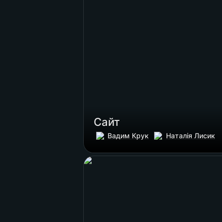
Сайт 
Вадим Крук
Наталія Лисик
SMM концепт