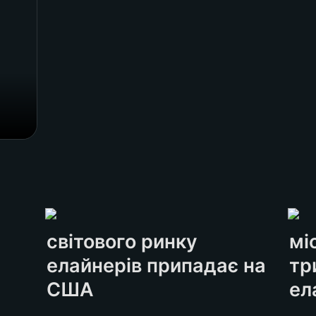
світового ринку 
мі
елайнерів припадає на 
тр
США
ел