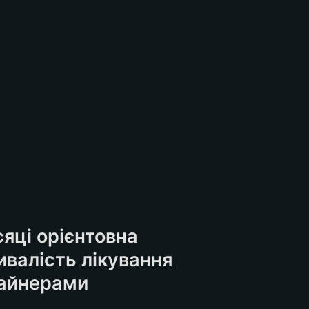
сяці орієнтовна 
ивалість лікування 
айнерами