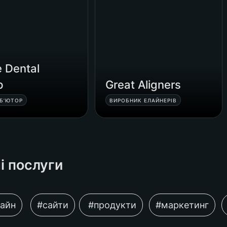
 Dental 
p
Great Aligners
Б’ЮТОР
ВИРОБНИК ЕЛАЙНЕРІВ
і послуги 
айн
#сайти
 #продукти
#маркетинг