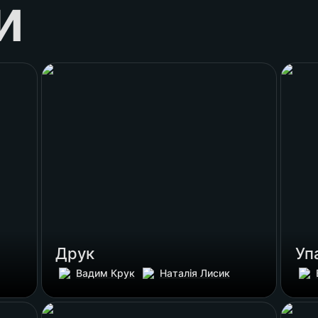
и
Друк
Упако
Друк 
Уп
Вадим Крук
Наталія Лисик
Експодизайн
Презе