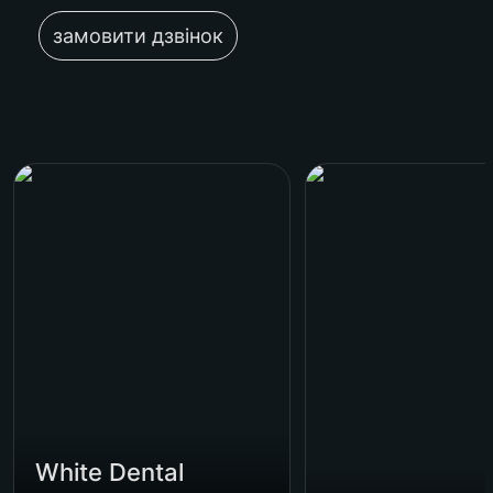
замовити дзвінок
White Dental Group
Cristaline Aligners
White Dental 