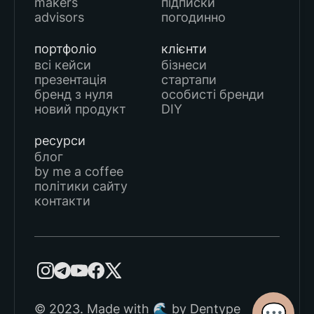
makers
підписки
advisors
погодинно
портфоліо
клієнти
всі кейси
бізнеси
презентація
стартапи
бренд з нуля
особисті бренди
новий продукт
DIY
ресурси
блог
by me a coffee
політики сайту
контакти
💬
© 2023. Made with 🌊 by Dentype