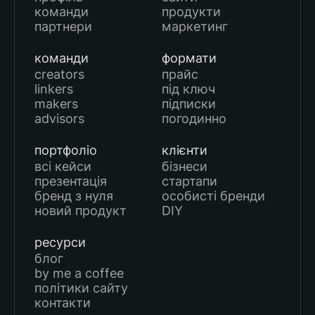
команди
продукти
партнери
маркетинг
команди
формати
creators
прайс
linkers
під ключ
makers
підписки
advisors
погодинно
портфоліо
клієнти
всі кейси
бізнеси
презентація
стартапи
бренд з нуля
особисті бренди
новий продукт
DIY
ресурси
блог
by me a coffee
політики сайту
контакти