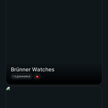
некомерційні
персональні бренди
Brünner Watches
ГОДИННИКИ
🇨🇭
Contrast