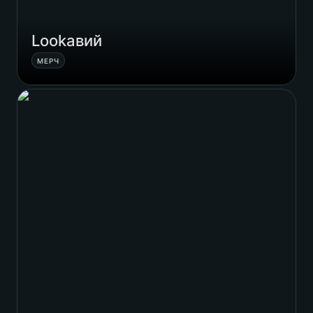
Lookавий
МЕРЧ
Dentype