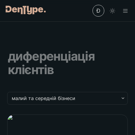
Ð
диференціація 
клієнтів
малий та середній бізнеси
малий та середній бізнеси
Brünner Watches
корпорації