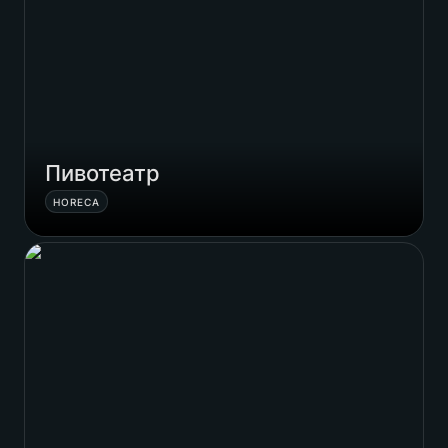
Пивотеатр
HORECA
Alpha Lab